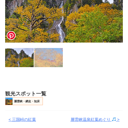
観光スポット一覧
層雲峡・網走・知床
< 三国峠の紅葉
層雲峡温泉紅葉めぐり
>