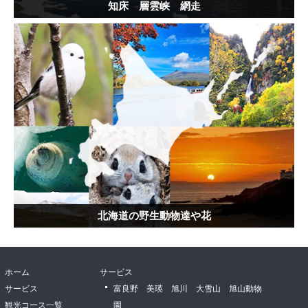
知床 層雲峡 網走
北海道の野生動物達や花
ホーム
サービス
サービス
富良野 美瑛 旭川 大雪山 旭山動物
観光コース一覧
園