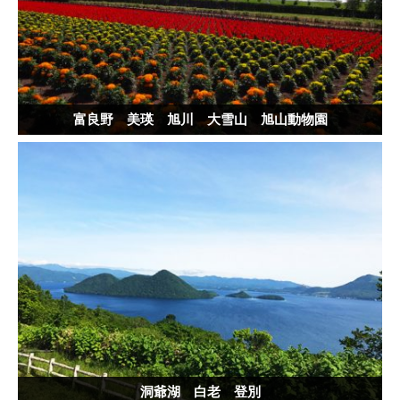
富良野 美瑛 旭川 大雪山 旭山動物園
洞爺湖 白老 登別