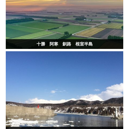
十勝 阿寒 釧路 根室半島