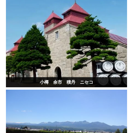
小樽 余市 積丹 ニセコ